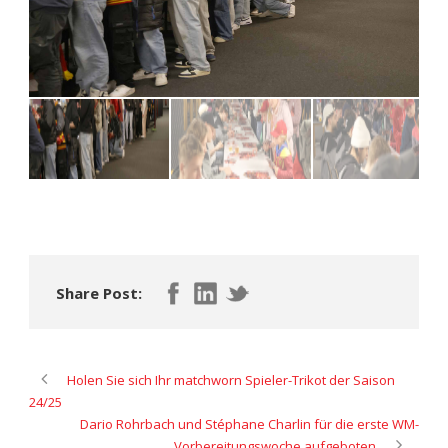
Share Post:
Holen Sie sich Ihr matchworn Spieler-Trikot der Saison
24/25
Dario Rohrbach und Stéphane Charlin für die erste WM-
Vorbereitungswoche aufgeboten