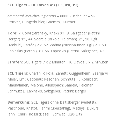
SCL Tigers – HC Davos 4:3 (1:1, 0:0, 3:2)
emmental versicherung arena
– 6000 Zuschauer – SR
Stricker, Hungerbühler; Gnemmi, Gurtner
Tore:
7. Corvi (Stransky, Knak) 0:1, 9. Salzgeber (Petrini,
Berger) 1:1, 44. Saarela (Riikola, Felcman) 2:1, 50. Egli
(Ambühl, Parrée) 2:2, 52. Zadina (Nussbaumer, Egli) 2:3, 53.
Lapinskis (Petrini) 3:3, 56. Lapinskis (Petrini, Salzgeber) 4:3
Strafen:
SCL Tigers 7 x 2 Minuten, HC Davos 5 x 2 Minuten
SCL Tigers:
Charlin; Riikola, Zanetti; Guggenheim, Saarijärvi;
Meier, Erni; Cadonau; Pesonen, Schmutz F., Rohrbach;
Mäenalanen, Malone, Allenspach; Saarela, Felcman,
Schmutz J.; Lapinskis, Salzgeber, Petrini; Berger
Bemerkung:
SCL Tigers ohne Baltisberger (verletzt),
Paschoud, Kristof, Fahrni (überzählig), Mathys, Dukurs,
Jenni (Chur), Rossi (Basel), Schwab (U20-Elit)