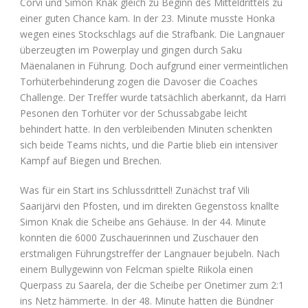
Corvi und Simon Knak gleich zu Beginn des Mitteldrittels zu
einer guten Chance kam. In der 23. Minute musste Honka
wegen eines Stockschlags auf die Strafbank. Die Langnauer
überzeugten im Powerplay und gingen durch Saku
Mäenalanen in Führung. Doch aufgrund einer vermeintlichen
Torhüterbehinderung zogen die Davoser die Coaches
Challenge. Der Treffer wurde tatsächlich aberkannt, da Harri
Pesonen den Torhüter vor der Schussabgabe leicht
behindert hatte. In den verbleibenden Minuten schenkten
sich beide Teams nichts, und die Partie blieb ein intensiver
Kampf auf Biegen und Brechen.
Was für ein Start ins Schlussdrittel! Zunächst traf Vili
Saarijärvi den Pfosten, und im direkten Gegenstoss knallte
Simon Knak die Scheibe ans Gehäuse. In der 44. Minute
konnten die 6000 Zuschauerinnen und Zuschauer den
erstmaligen Führungstreffer der Langnauer bejubeln. Nach
einem Bullygewinn von Felcman spielte Riikola einen
Querpass zu Saarela, der die Scheibe per Onetimer zum 2:1
ins Netz hämmerte. In der 48. Minute hatten die Bündner