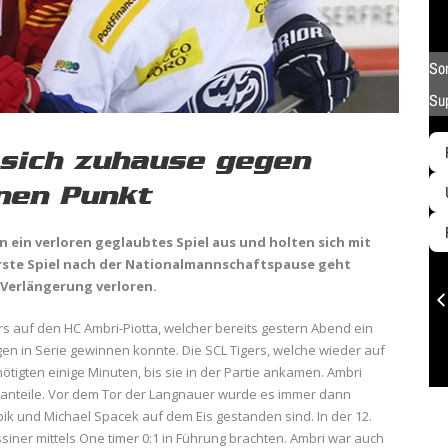
 sich zuhause gegen
inen Punkt
n ein verloren geglaubtes Spiel aus und holten sich mit
rste Spiel nach der Nationalmannschaftspause geht
 Verlängerung verloren.
rs auf den HC Ambri-Piotta, welcher bereits gestern Abend ein
en in Serie gewinnen konnte. Die SCL Tigers, welche wieder auf
igten einige Minuten, bis sie in der Partie ankamen. Ambri
lanteile. Vor dem Tor der Langnauer wurde es immer dann
apik und Michael Spacek auf dem Eis gestanden sind. In der 12.
siner mittels One timer 0:1 in Führung brachten. Ambri war auch