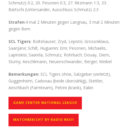
Schmutz) 0:2, 20. Pesonen 0:3, 27. Ritzmann 1:3, 33.
Bärtschi (Untersander, Ausschluss Schmutz) 2:3
Strafen
:4 mal 2 Minuten gegen Langnau, 3 mal 2 Minuten
gegen Bern
SCL Tigers
: Boltshauser; Zryd, Lepistö; Grossniklaus,
Saarijärvi; Schilt, Huguenin; Erni: Pesonen, Michaelis,
Lapinskisi; Saarela, Schmutz, Rohrbach; Douay, Diem,
Sturny; Aeschlimann, Neuenschwander, Berger; Weibel
Bemerkungen
: SCL Tigers ohne, Salzgeber (verletzt),
Guggenheim, Cadonau (beide überzählig), Stettler,
Aeschbach (Farmteam), Petrini (krank), Eakin
GAME CENTER NATIONAL LEAGUE
MATCHBERICHT BY RADIO NEO1