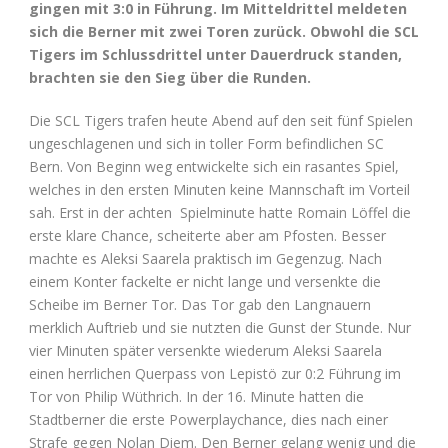
gingen mit 3:0 in Führung. Im Mitteldrittel meldeten
sich die Berner mit zwei Toren zurück. Obwohl die SCL
Tigers im Schlussdrittel unter Dauerdruck standen,
brachten sie den Sieg über die Runden.
Die SCL Tigers trafen heute Abend auf den seit fünf Spielen
ungeschlagenen und sich in toller Form befindlichen SC
Bern. Von Beginn weg entwickelte sich ein rasantes Spiel,
welches in den ersten Minuten keine Mannschaft im Vorteil
sah. Erst in der achten Spielminute hatte Romain Löffel die
erste klare Chance, scheiterte aber am Pfosten. Besser
machte es Aleksi Saarela praktisch im Gegenzug. Nach
einem Konter fackelte er nicht lange und versenkte die
Scheibe im Berner Tor. Das Tor gab den Langnauern
merklich Auftrieb und sie nutzten die Gunst der Stunde. Nur
vier Minuten später versenkte wiederum Aleksi Saarela
einen herrlichen Querpass von Lepistö zur 0:2 Führung im
Tor von Philip Wüthrich. In der 16. Minute hatten die
Stadtberner die erste Powerplaychance, dies nach einer
Strafe gegen Nolan Diem. Den Berner gelang wenig und die