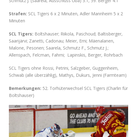
Schmutz J. (Saarela, Ausschluss Uba) 3:1, 59. Berger 4:1
Strafen:
SCL Tigers 6 x 2 Minuten, Adler Mannheim 5 x 2
Minuten
SCL Tigers:
Boltshauser; Riikola, Paschoud; Baltisberger,
Saarijärvi; Zanetti, Cadonau; Meier, Erni; Mäenalanen,
Malone, Pesonen; Saarela, Schmutz F., Schmutz J.;
Allenspach, Felcman, Fahrni; Lapinskis, Berger, Rohrbach
SCL Tigers ohne Rossi, Petrini, Salzgeber, Guggenheim,
Schwab (alle überzählig), Mathys, Dukurs, Jenni (Farmteam)
Bemerkungen:
52. Torhüterwechsel SCL Tigers (Charlin für
Boltshauser)