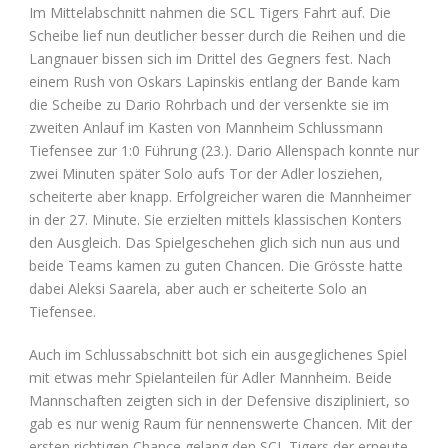
Im Mittelabschnitt nahmen die SCL Tigers Fahrt auf. Die
Scheibe lief nun deutlicher besser durch die Reihen und die
Langnauer bissen sich im Drittel des Gegners fest. Nach
einem Rush von Oskars Lapinskis entlang der Bande kam
die Scheibe zu Dario Rohrbach und der versenkte sie im
zweiten Anlauf im Kasten von Mannheim Schlussmann
Tiefensee zur 1:0 Führung (23.). Dario Allenspach konnte nur
zwei Minuten später Solo aufs Tor der Adler losziehen,
scheiterte aber knapp. Erfolgreicher waren die Mannheimer
in der 27. Minute. Sie erzielten mittels klassischen Konters
den Ausgleich. Das Spielgeschehen glich sich nun aus und
beide Teams kamen zu guten Chancen. Die Grösste hatte
dabei Aleksi Saarela, aber auch er scheiterte Solo an
Tiefensee.
Auch im Schlussabschnitt bot sich ein ausgeglichenes Spiel
mit etwas mehr Spielanteilen für Adler Mannheim. Beide
Mannschaften zeigten sich in der Defensive diszipliniert, so
gab es nur wenig Raum für nennenswerte Chancen. Mit der
ersten richtigen Chance gelang den SCL Tigers der erneute