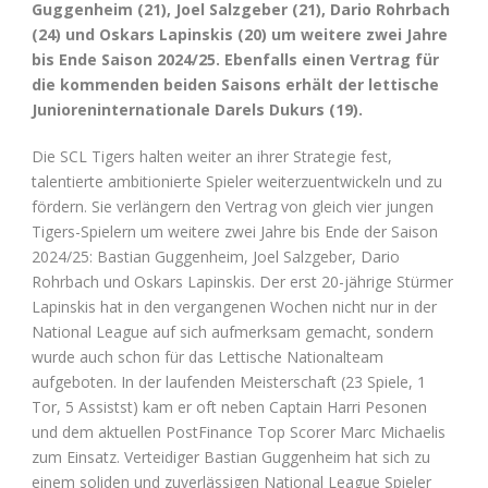
Guggenheim (21), Joel Salzgeber (21), Dario Rohrbach
(24) und Oskars Lapinskis (20) um weitere zwei Jahre
bis Ende Saison 2024/25. Ebenfalls einen Vertrag für
die kommenden beiden Saisons erhält der lettische
Junioreninternationale Darels Dukurs (19).
Die SCL Tigers halten weiter an ihrer Strategie fest,
talentierte ambitionierte Spieler weiterzuentwickeln und zu
fördern. Sie verlängern den Vertrag von gleich vier jungen
Tigers-Spielern um weitere zwei Jahre bis Ende der Saison
2024/25: Bastian Guggenheim, Joel Salzgeber, Dario
Rohrbach und Oskars Lapinskis. Der erst 20-jährige Stürmer
Lapinskis hat in den vergangenen Wochen nicht nur in der
National League auf sich aufmerksam gemacht, sondern
wurde auch schon für das Lettische Nationalteam
aufgeboten. In der laufenden Meisterschaft (23 Spiele, 1
Tor, 5 Assistst) kam er oft neben Captain Harri Pesonen
und dem aktuellen PostFinance Top Scorer Marc Michaelis
zum Einsatz. Verteidiger Bastian Guggenheim hat sich zu
einem soliden und zuverlässigen National League Spieler