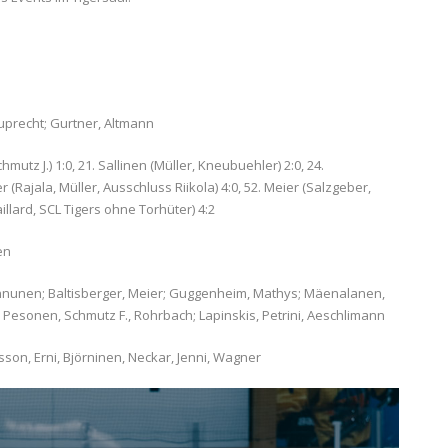
uprecht; Gurtner, Altmann
tz J.) 1:0, 21. Sallinen (Müller, Kneubuehler) 2:0, 24.
(Rajala, Müller, Ausschluss Riikola) 4:0, 52. Meier (Salzgeber,
illard, SCL Tigers ohne Torhüter) 4:2
en
nnunen; Baltisberger, Meier; Guggenheim, Mathys; Mäenalanen,
 Pesonen, Schmutz F., Rohrbach; Lapinskis, Petrini, Aeschlimann
son, Erni, Björninen, Neckar, Jenni, Wagner