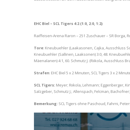
EHC Biel – SCL Tigers 4:2 (1:0, 2:0, 1:2)
Raiffeisen-Arena Raron – 251 Zuschauer – SR Borga, R
Tore
: Kneubuehler (Laakasonen, Cajka, Ausschluss Schmu
Kneubuehler (Sallinen, Laaksonen) 3:0, 48. Kneubuehler 
Mäenalanen) 4:1, 60. Schmutz J. (Riikola, Ausschluss Bra
Strafen
: EHC Biel 5 x 2 Minuten, SCL Tigers 3 x 2 Minut
SCL Tigers:
Meyer; Riikola, Lehmann; Eggenberger, Ki
Salzgeber, Schmutz J.; Allenspach, Felcman, Bachofner;
Bemerkung:
SCL Tigers ohne Paschoud, Fahrni, Peters