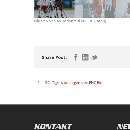
Bilder: Nnicolas Bodenmüller (EHC Raron)
Share Post:
SCL Tigers besiegen den EHC Biel
KONTAKT
NE