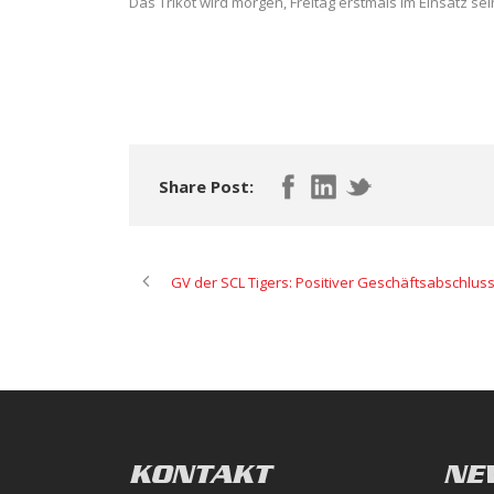
Das Trikot wird morgen, Freitag erstmals im Einsatz sei
Share Post:
GV der SCL Tigers: Positiver Geschäftsabschlu
KONTAKT
NE