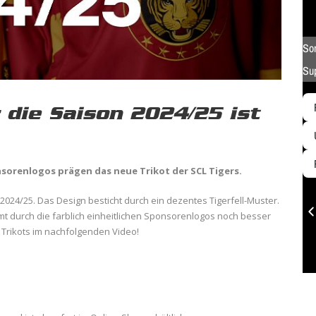
r die Saison 2024/25 ist
sorenlogos prägen das neue Trikot der SCL Tigers.
 2024/25. Das Design besticht durch ein dezentes Tigerfell-Muster.
mt durch die farblich einheitlichen Sponsorenlogos noch besser
s Trikots im nachfolgenden Video!