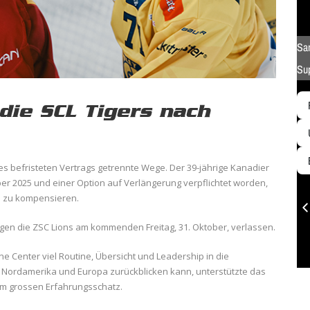
 die SCL Tigers nach
nes befristeten Vertrags getrennte Wege. Der 39-jährige Kanadier
er 2025 und einer Option auf Verlängerung verpflichtet worden,
e zu kompensieren.
egen die ZSC Lions am kommenden Freitag, 31. Oktober, verlassen.
 Center viel Routine, Übersicht und Leadership in die
 in Nordamerika und Europa zurückblicken kann, unterstützte das
em grossen Erfahrungsschatz.