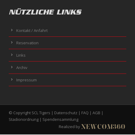
NÜTZLICHE LINKS
Kontakt / Anfahrt
Reservation
Links
Archiv
Impressum
© Copyright SCL Tigers |
Datenschutz
|
FAQ
|
AGB
|
Stadionordnung
|
Spendensammlung
Realized by