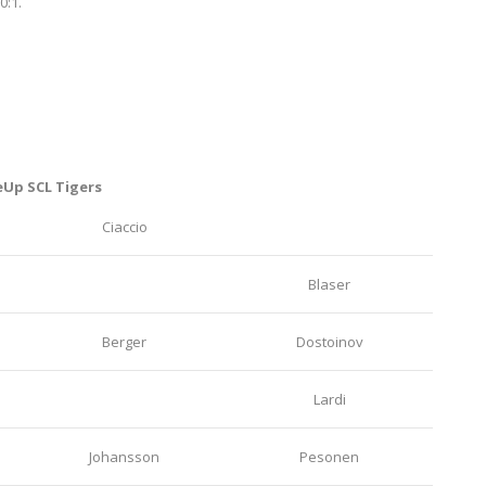
0:1.
eUp SCL Tigers
Ciaccio
Blaser
Berger
Dostoinov
Lardi
Johansson
Pesonen