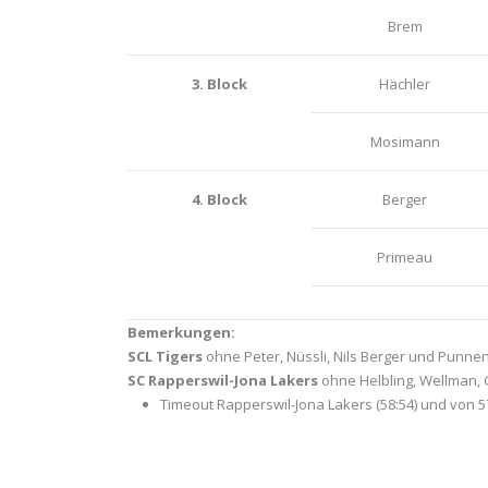
Brem
3. Block
Hächler
Mosimann
4. Block
Berger
Primeau
Bemerkungen:
SCL Tigers
ohne Peter, Nüssli, Nils Berger und Punnen
SC Rapperswil-Jona Lakers
ohne Helbling, Wellman, Gi
Timeout Rapperswil-Jona Lakers (58:54) und von 57