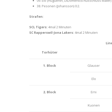
09. Elo (Huguenin, DiDomenico/Ausschluss Maier) 
38. Pesonen (Johansson) 0:2.
Strafen:
SCL Tigers:
4mal 2 Minuten
SC Rapperswil-Jona Lakers:
4mal 2 Minuten
Lin
Torhüter
1. Block
Glauser
Elo
2. Block
Erni
Kuonen