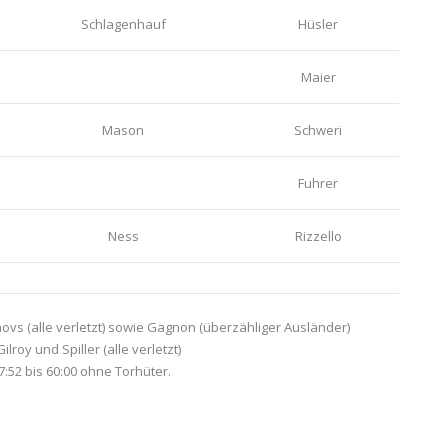
Schlagenhauf
Hüsler
Maier
Mason
Schweri
Fuhrer
Ness
Rizzello
ovs (alle verletzt) sowie Gagnon (überzähliger Ausländer)
lroy und Spiller (alle verletzt)
:52 bis 60:00 ohne Torhüter.