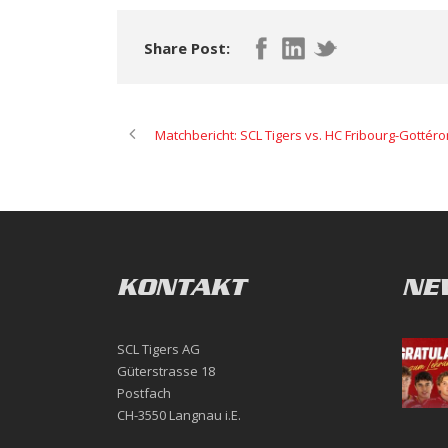
Share Post:
Matchbericht: SCL Tigers vs. HC Fribourg-Gottéro
KONTAKT
NE
SCL Tigers AG
Güterstrasse 18
Postfach
CH-3550 Langnau i.E.