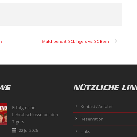
n
Matchbericht: SCL Tigers vs. SC Bern
WS
NÜTZLICHE LIN
Kontakt / Anfahrt
Erfolgreiche
Lehrabschlüsse bei den
Reservation
Tigers
22 Jul 2026
Links