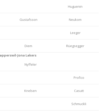
Huguenin
Gustafsson
Neukom
Leeger
Diem
Rüegsegger
apperswil-Jona Lakers
Nyffeler
Profico
Knelsen
Casutt
Schmuckli