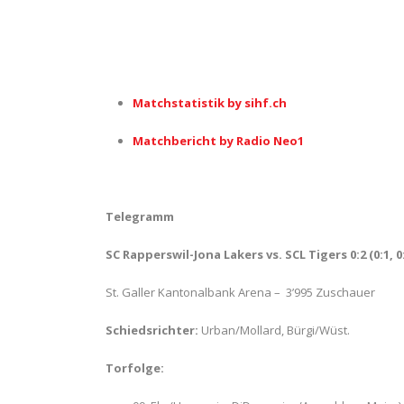
Matchstatistik by sihf.ch
Matchbericht by Radio Neo1
Telegramm
SC Rapperswil-Jona Lakers vs. SCL Tigers 0
:2 (0:1, 0
St. Galler Kantonalbank Arena – 3’995 Zuschauer
Schiedsrichter:
Urban/Mollard, Bürgi/Wüst.
Torfolge: