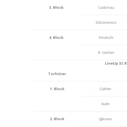
3. Block
Cadonau
DiDomenico
4. Block
Kindschi
R. Gerber
LineUp SC R
Torhüter
1. Block
Gähler
Aulin
2. Block
Iglesias