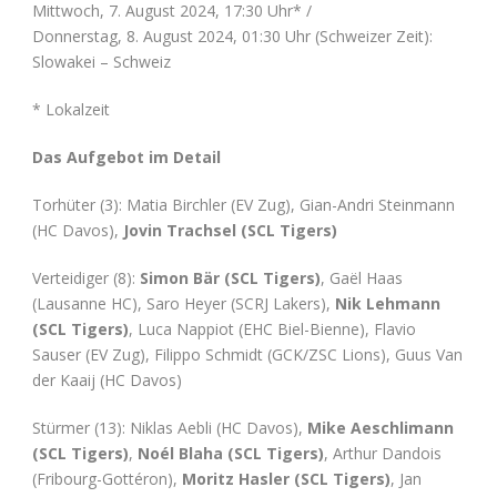
Mittwoch, 7. August 2024, 17:30 Uhr* /
Donnerstag, 8. August 2024, 01:30 Uhr (Schweizer Zeit):
Slowakei – Schweiz
* Lokalzeit
Das Aufgebot im Detail
Torhüter (3): Matia Birchler (EV Zug), Gian-Andri Steinmann
(HC Davos),
Jovin Trachsel (SCL Tigers)
Verteidiger (8):
Simon Bär (SCL Tigers)
, Gaël Haas
(Lausanne HC), Saro Heyer (SCRJ Lakers),
Nik Lehmann
(SCL Tigers)
, Luca Nappiot (EHC Biel-Bienne), Flavio
Sauser (EV Zug), Filippo Schmidt (GCK/ZSC Lions), Guus Van
der Kaaij (HC Davos)
Stürmer (13): Niklas Aebli (HC Davos),
Mike Aeschlimann
(SCL Tigers)
,
Noél Blaha (SCL Tigers)
, Arthur Dandois
(Fribourg-Gottéron),
Moritz Hasler (SCL Tigers)
, Jan