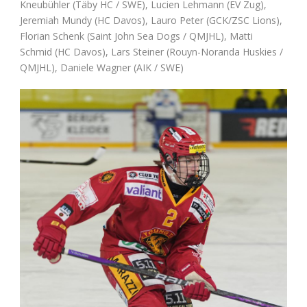
Kneubühler (Täby HC / SWE), Lucien Lehmann (EV Zug),
Jeremiah Mundy (HC Davos), Lauro Peter (GCK/ZSC Lions),
Florian Schenk (Saint John Sea Dogs / QMJHL), Matti
Schmid (HC Davos), Lars Steiner (Rouyn-Noranda Huskies /
QMJHL), Daniele Wagner (AIK / SWE)